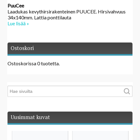
PuuCee
Laadukas kevythirsirakenteinen PUUCEE. Hirsivahvuus
34x140mm. Lattia ponttilauta
Lue lisää »
Ostoskori
Ostoskorissa 0 tuotetta.
Uusimmat kuvat