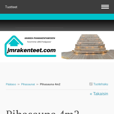
Tuotteet
Tuotehaku
Päätaso
››
Pihasaunat
››
Pihasauna 4m2
« Takaisin