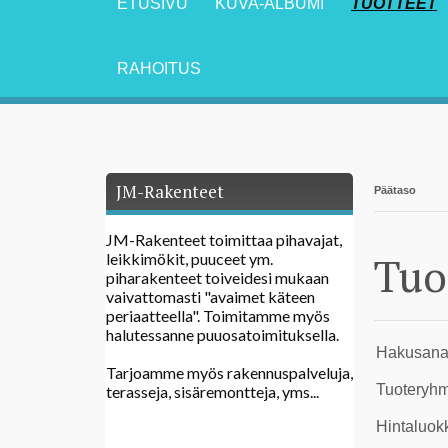
ETUSIVU
KUVA-ALBUMI
TUOTTEET
RAHOITUS
JM-Rakenteet
Päätaso
JM-Rakenteet toimittaa pihavajat,
Tuo
leikkimökit, puuceet ym.
piharakenteet toiveidesi mukaan
vaivattomasti "avaimet käteen
periaatteella". Toimitamme myös
halutessanne puuosatoimituksella.
Hakusan
Tarjoamme myös rakennuspalveluja,
Tuoteryh
terasseja, sisäremontteja, yms...
Hintaluok