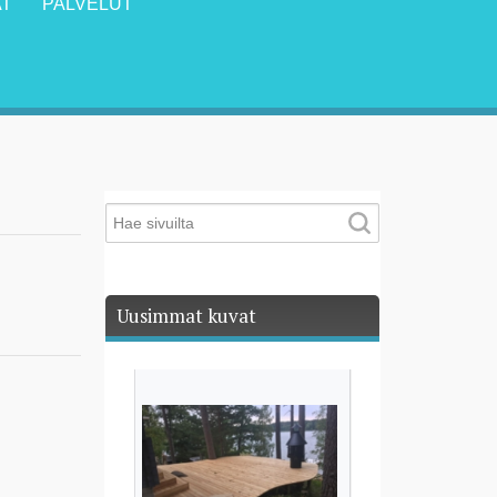
T
PALVELUT
Uusimmat kuvat