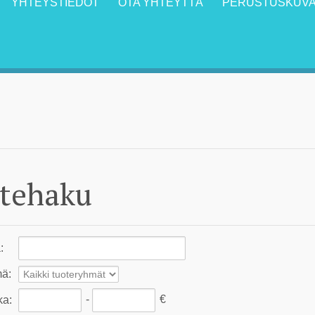
YHTEYSTIEDOT
OTA YHTEYTTÄ
PERUSTUSKUVA
tehaku
a
:
mä
:
-
€
ka
: